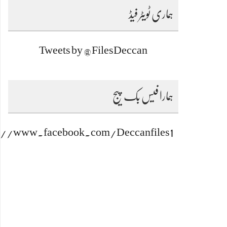
ہماری ٹویٹر فیڈ
Tweets by @FilesDeccan
ہمارا فیس بک پیج
s://www.facebook.com/Deccanfiles1