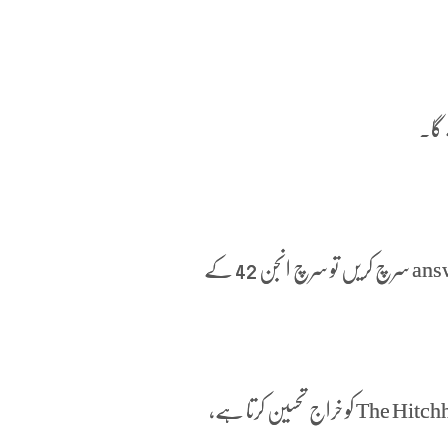
اگر آپ گوگل پر answer to life, the universe, and everything سرچ کریں تو سرچ انجن 42 کے
یہ سرچ رزلٹ ایک ناول سیریز The Hitchhiker’s Guide to the Galaxy کو خراج تحسین کرتا ہے،