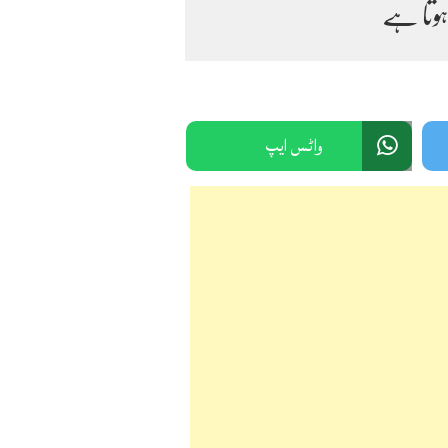
ہوتا ہے
واٹس ایپ