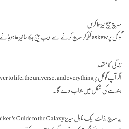
سرچ پیج ٹیڑھا کریں
گوگل پر askew لکھ کر سرچ کرنے سے ویب پیج ہلکا سا ٹیڑھا ہوجائے گا۔
زندگی کا مقصد
ہندسے کی شکل میں جواب دے گا۔