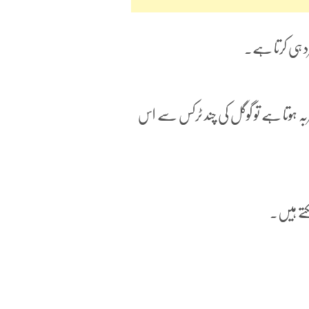
د ہی کرتا ہے۔
تجربہ ہوتا ہے تو گوگل کی چند ٹرکس سے اس
سکتے ہیں۔