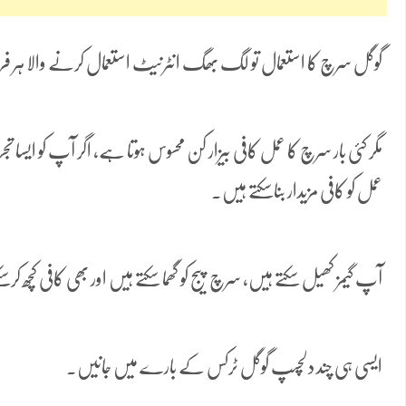
گوگل سرچ کا استعمال تو لگ بھگ انٹرنیٹ استعمال کرنے والا ہر فر
مگر کئی بار سرچ کا عمل کافی بیزار کن محسوس ہوتا ہے، اگر آپ کو ایسا 
عمل کو کافی مزیدار بناسکتے ہیں۔
آپ گیمز کھیل سکتے ہیں، سرچ پیج کو گھما سکتے ہیں اور بھی کافی کچھ کر
ایسی ہی چند دلچسپ گوگل ٹرکس کے بارے میں جانیں۔