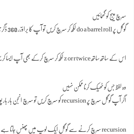
سرچ پیج کو گھمائیں
گوگل پر do a barrel roll لکھ کر سرچ کریں تو آپ کا براؤزر 360 ڈگری پر گھوم جائے گا۔
اس کے ساتھ ساتھ z or r twice لکھ کر سرچ کرکے بھی آپ ایسا کرسکتے ہیں۔
وہ لفظ جس کو ٹھیک کرنا ممکن نہیں
اگر آپ گوگل سرچ پر recursion کو سرچ کریں تو سرچ انجن بار بار پوچھے گا کہ آپ کا مطلب یہ تو نہیں۔
recursion سرچ کرنے سے گوگل ایک لوپ میں پھنس جاتا ہے اور اس لفظ کا مطلب بھی دہرانا ہے۔