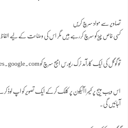
تصاویر سے مواد سرچ کریں
کسی خاص چیز کو سرچ کررہے ہیں مگر اس کی وضاحت کے لیے الفاظ س
تو گوگل کی ایک کارآمد ٹرک ریورس امیج سرچ کو images.google.com پر استعمال کریں۔
اس ویب پیج پر کیمرا آئیکون پر کلک کرکے ایک تصویر کو اپ لوڈ ک
آجائیں گی۔