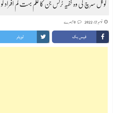
گوگل سرچ کی وہ خفیہ ٹرکس جن کا علم بہت کم افراد کو 
نومبر 17, 2022
0 تبصرے
فیس بک
ٹویٹر