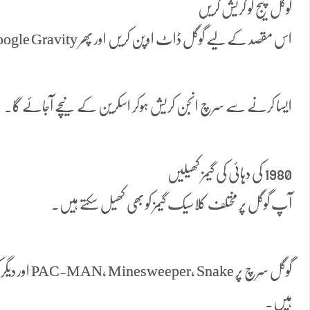
گوگل پیج کو کریش کریں
اس مقصد کے لیے گوگل ڈاٹ اوپن کریں اور پھر Google Gravity سرچ کریں۔
ایسا کرنے سے سرچ انجن کریش ہوکر اسکرین کے نیچے آجائے گا۔
1980 کی دہائی کی گیمز کھیلیں
آپ گوگل پر مختلف کلاسیک گیمز کو بھی کھیل سکتے ہیں۔
گوگل سرچ پر e
ہیں۔