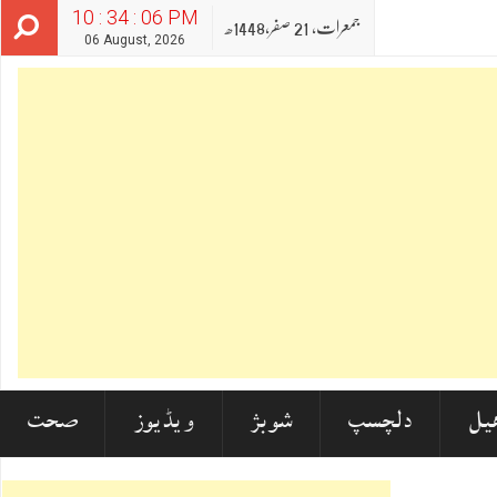
10 : 34 : 07 PM
جمعرات‬‮,
21
صفر‬,
1448ھ
06 August, 2026
یل
دلچسپ
شوبز
ویڈیوز
صحت