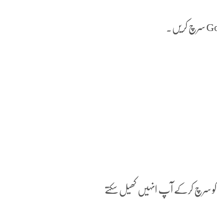
PAC-MAN، Minesweeper، Snak اور دیگر کو سرچ کرکے آپ انہیں کھیل سکتے