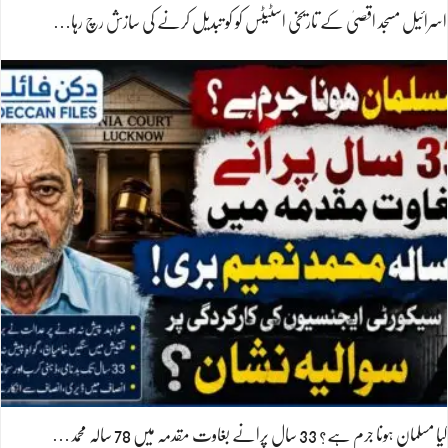
اسرائیل مسجد اقصیٰ کے تاریخی اسٹیٹس کو کو تبدیل کرنے کی سازش رچ رہا…
کیا مسلمان ہونا جرم ہے؟ 33 سال پرانے بغاوت مقدمہ میں 78 سالہ محمد…