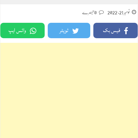
نومبر 21, 2022
0 تبصرے
فیس بک
ٹویٹر
واٹس ایپ