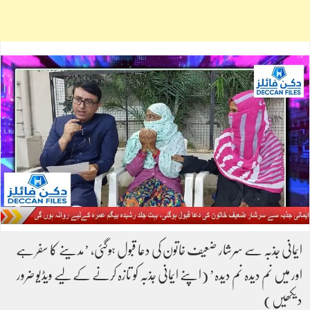
ایمانی جذبہ سے سرشار ضعیف خاتون کی دعا قبول ہوگئی، ’مدینے کا سفر ہے
اور میں نم دیدہ نم دیدہ’ (اپنے ایمانی جذبہ کو تازہ کرنے کےلیے ویڈیو ضرور
دیکھیں)