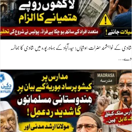
شادی کے خواہشمند حضرات ہوشیاں! حیدرآباد کے بہادر پورہ میں شادی کا جھانسہ
دے…