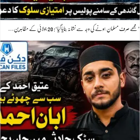
’مجھے صرف مسلمان ہونے کی وجہ سے نشانہ بنایا گیا‘! 20 جولائی کے مظاہرین…