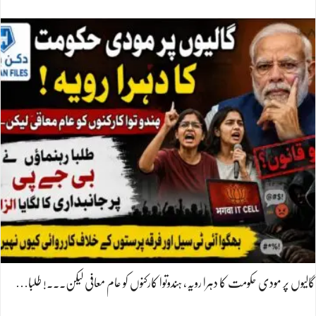
گالیوں پر مودی حکومت کا دہرا رویہ، ہندوتوا کارکنوں کو عام معافی لیکن۔۔۔! طلبا…