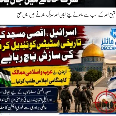
عتیق احمد کے سب سے چھوٹے بیٹے ابان احمد سڑک حادثے میں جاں بحق