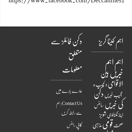
https://www.facebook.com/Deccanfiles1
اہم کیٹا گریز
دکن فائلز سے
متعلق
اہم
اہم
معلومات
خبریں
بین
الاقوامی
دلچسپ و
ہمارے بارے میں
دکن
عجیب خبریں
کی خبریں
Contact Us: ہم
سائنس
سے رابطہ کریں
شوبز
اینڈ ٹکنالوجی
قومی
مذہبی
صحت
کاپی رائٹس