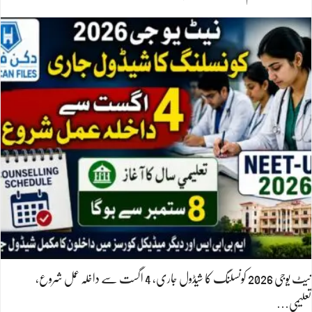
نیٹ یوجی 2026 کونسلنگ کا شیڈول جاری، 4 اگست سے داخلہ عمل شروع،
تعلیمی…