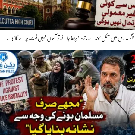
’اگر مدارس میں مکمل ‘وندے ماترم’ پڑھا جائے تو آسمان نہیں ٹوٹ پڑے گا‘!…