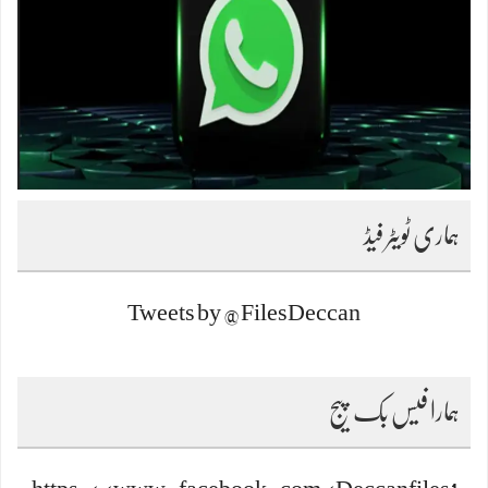
ہماری ٹویٹر فیڈ
Tweets by @FilesDeccan
ہمارا فیس بک پیج