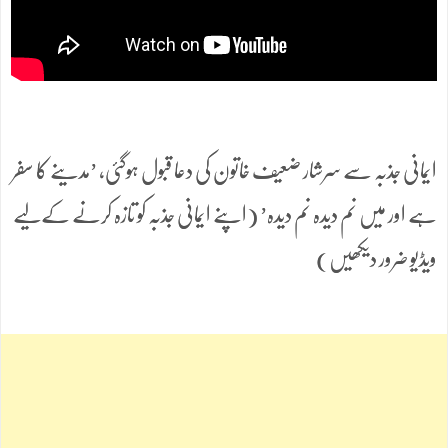
ایمانی جذبہ سے سرشار ضعیف خاتون کی دعا قبول ہوگئی، ’مدینے کا سفر
ہے اور میں نم دیدہ نم دیدہ’ (اپنے ایمانی جذبہ کو تازہ کرنے کےلیے
ویڈیو ضرور دیکھیں)