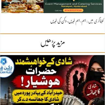
کیٹاگری میں :
اہم
،
اہم خبریں
،
دکن کی خبریں
مزید پڑھیں