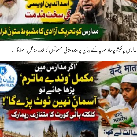
مدارس پر کیشو پرساد موریہ کے بیان پر ہندوستانی مسلمانوں کا شدید ردعمل! مولانا…