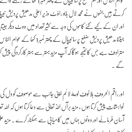
عوام الناس اور ہم ضلع پرسا نیپال کے
کرتے ہیں جنہوں نے محمد لال بابو راؤٹ وزیر اعلیٰ مدھیش پردیش ن
اور ان کے کیے گئے کاموں کی وجہ سے کثیر تعداد میں ووٹ دیکر جیتایا 
جیتنا مدھیش پردیش ضلع پرسا نیپال کے 
مترادف ہے جس کا نتیجہ ہوگا کہ آپ مزید بہتر سے بہتر کارکردگی پیش 
گے ۔
اور راقم الحروف بلاخوف لومة لائم اپنی جانب سے موصوف کو دل کی ا
خواہشات پیش کرتا ہوں ، مزید برآں اللّٰہ تعالیٰ سے دعا کرتا ہوں کہ ا
آسان فرمائے اور دونوں جہاں میں کامیابی سے ہمکنار کرے ۔ مزید عل