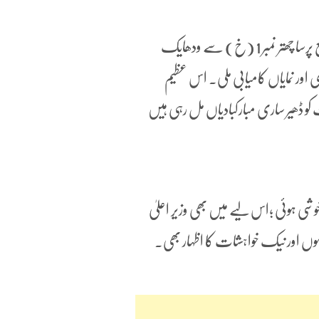
2022ء کے اس حالیہ الیکشن میں وزیر اعلیٰ لال بابو راؤت نے ضلع پرسا چھتر نمبر 1 (خ) سے ودھایک
1333 /زائد ووٹوں سے بڑی اور نمایاں کامیابی ملی۔ اس عظیم
کو ڈھیر ساری مبارکبادیاں مل رہی ہیں
شی ہوئی ؛اس لیے میں بھی وزیر اعلیٰ
ا ہوں اور نیک خواہشات کا اظہار بھی۔