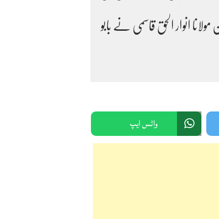
لانا انوار الحق قاسمی نے بابو
واٹس ایپ