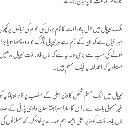
کا خادم اور ملت کا پاسبان بنائے ۔
ملک نیپال میں لال بابو راؤت کا نام یہاں کی عوام کی زبانوں پر کچھ
میرا خیال ہے کہ ان کے نام سے ہر نیپالی ناگرک خواہ وہ چھوٹا ہو ی
ہونے کی سب سے بڑی وجہ یہ ہے کہ لال بابو راؤت نیپال مدھیس پر
مستزاد یہ کہ الحمد للّہ یہ ایک مسلم ہیں۔
نیپال میں ایک مسلم شخص کا وزیر اعلیٰ کے منصب پر فائز ہوجانا یہ 
غیر معمولی بات ہے۔اس کا سارا سہرا جنتا سماج وادی پارٹی کے صدر
لال بابو راؤت کو وزیر اعلیٰ جیسے اہم عہدے پر فائز کرکے مسلمانوں 