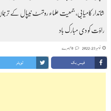
شاندار کامیابی، جمعیت علماء روتہٹ نیپال کے ترجمان مو
راؤت کو دی مبارک باد
نومبر 23, 2022
0 تبصرے
فیس بک
ٹویٹر