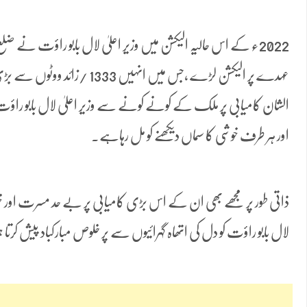
عہدے پر الیکشن لڑے ،جس میں انہیں 
الشان کامیابی پر ملک کے کونے کونے سے وزیر اعلیٰ لال بابو راؤت 
اور ہر طرف خوشی کا سماں دیکھنے کو مل رہاہے۔
ذاتی طور پر مجھے بھی ان کے اس بڑی کامیابی پر بے حد مسرت اور خو
لال بابو راؤت کو دل کی اتھاہ گہرائیوں سے پر خلوص مبارکباد پیش کرت