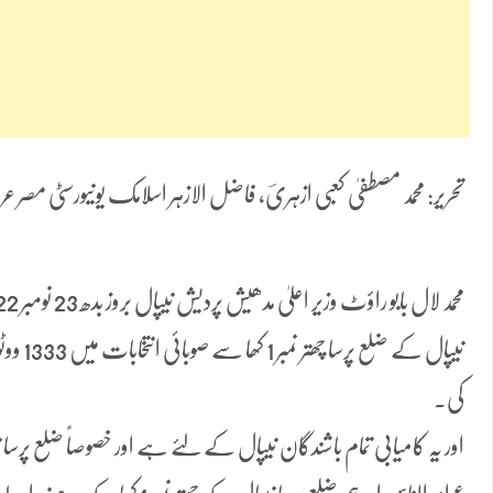
تحریر: محمد مصطفیٰ کعبی ازہریؔ، فاضل الازہر اسلامک یونیورسٹی مصر عرب
نیپال کے
کی۔