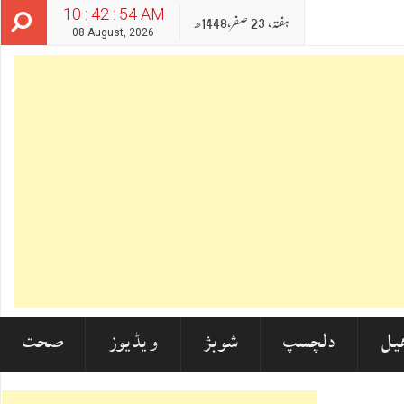
10 : 42 : 55 AM
ہفتہ‬‮,
23
صفر‬,
1448ھ
08 August, 2026
یل
دلچسپ
شوبز
ویڈیوز
صحت