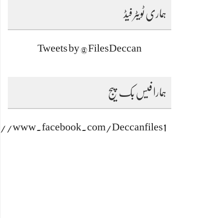
ہماری ٹویٹر فیڈ
Tweets by @FilesDeccan
ہمارا فیس بک پیج
s://www.facebook.com/Deccanfiles1