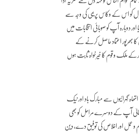
 چھتر نمبر 1 کھا کے رہنے والے تمام عوام الناس کو تہہ دل سے شکریہ ادا
یپال کو اس کے وکاس پریمی کی وجہ سے
اور دوبارہ آپ کو صوبائی انتخابات میں
چھتر نمبر 1 کھا کے عوام الناس کا بھرپور اعتماد حاصل کرنے کے
کرکے ملک و قوم کا خیرخواہ ثابت ہوں
تھاہ گہرائیوں سے مبارک باد اور نیک
للہ تعالیٰ آپ کے دوسرے مراحل کو بھی
م و عمل اور اخلاص کی توفیق دے، دین