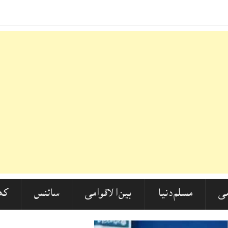
لیا گیا
ی
مسلم دنیا
بین الاقوامی
سائنس
کھ