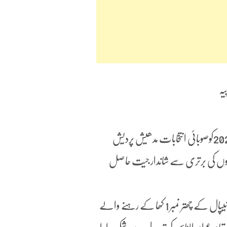
یہ
محمد لال بابو راؤٹ وزیر اعلیٰ مدھیش پردیش نیپال بروز بدھ 23 نومبر 2022کوصوبائی انتخابات مدھیش پردیش
 ضلع پرسا چھتر نمبر 1 کھا سے صوبائی انتخابات میں 1333 ووٹوں کی برتری سے شاندار جیت حاصل
اور یہ کامیابی تمام باشندگان نیپال کے لئے ہے اور خصوصاً ضلع پرسا نیپال کے چھتر نمبر 1 کھا کے رہنے والے