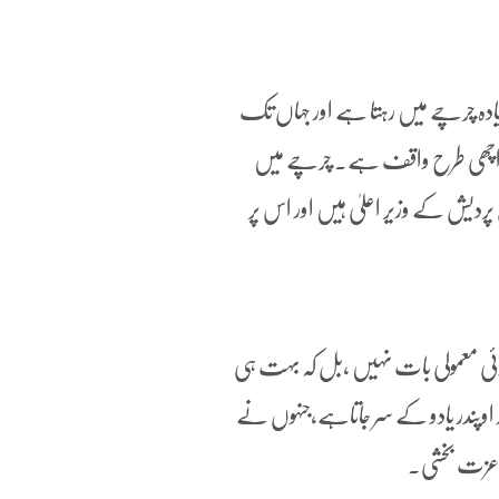
 زیادہ چرچے میں رہتا ہے اور جہاں تک
ا بڑا اچھی طرح واقف ہے۔ چرچے میں
دیش کے وزیر اعلیٰ ہیں اور اس پر
کوئی معمولی بات نہیں ،بل کہ بہت ہی
 اوپندر یادو کے سر جاتاہے،جنہوں نے
کی عزت بخشی۔