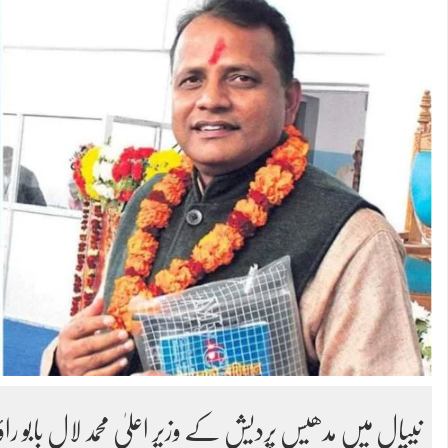
نیپال میں مدھیس پردیش کے وزیر اعلیٰ محمد لال بابو را