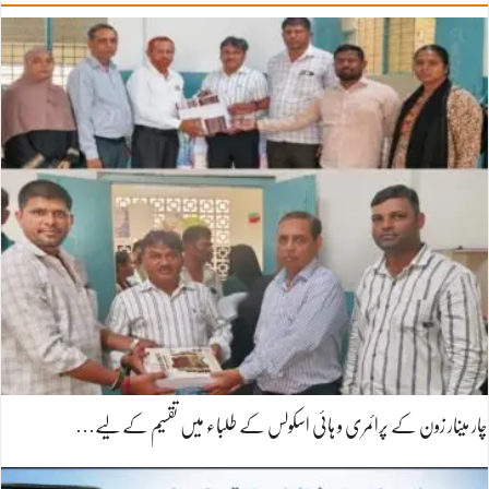
چار مینار زون کے پرائمری و ہائی اسکولس کے طلباء میں تقسیم کے لیے…