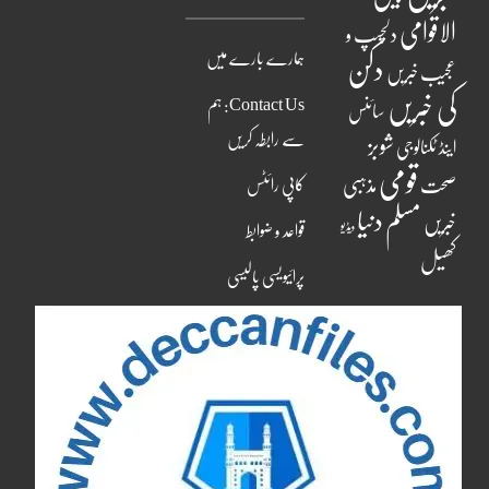
الاقوامی
دلچسپ و
ہمارے بارے میں
دکن
عجیب خبریں
کی خبریں
Contact Us: ہم
سائنس
سے رابطہ کریں
شوبز
اینڈ ٹکنالوجی
قومی
مذہبی
صحت
کاپی رائٹس
مسلم دنیا
خبریں
ویڈیو
قواعد و ضوابط
کھیل
پرائیویسی پالیسی