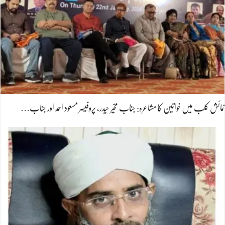
نمائش کلب میں خواتین کا مشاعرہ: جناب مخیر حیدر، پروفیسر مسعود احمد اور جناب…