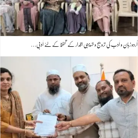
اُردو زبان و اَدَب کی ترویج و تہذیبی اقدار کے تحفُّظ کے لئے اَدَبی…