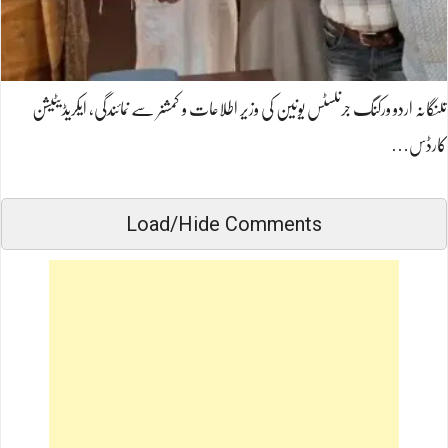
تلنگانہ اردو ورکنگ جرنلسٹس یونین کی وزیر اطلاعات و کمشنر سے نمائندگی، ایکریڈیٹیشن
کارڈس…
Load/Hide Comments