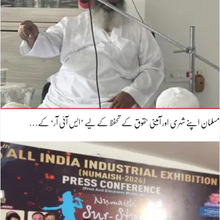
مسلمان اپنے شہری اور آئینی حقوق کے تحفظ کے لیے ’ایس آئی آر‘ کے…