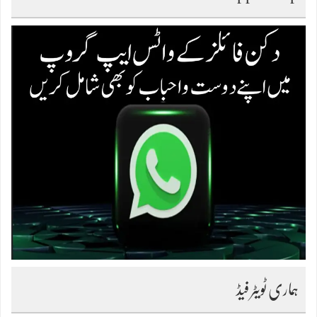
ہماری ٹویٹر فیڈ