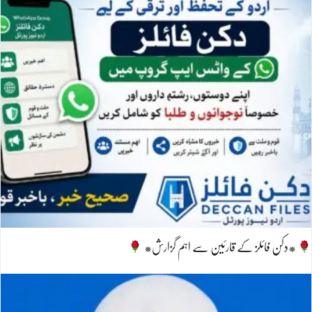
*دکن فائلز کے قارئین سے اہم گزارش*