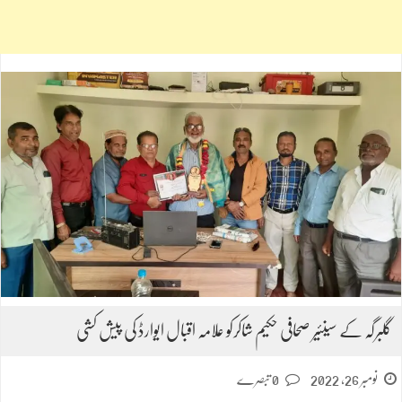
گلبرگہ کے سینئیر صحافی حکیم شاکرکو علامہ اقبال ایوارڈ کی پیش کشی
نومبر 26, 2022
0 تبصرے