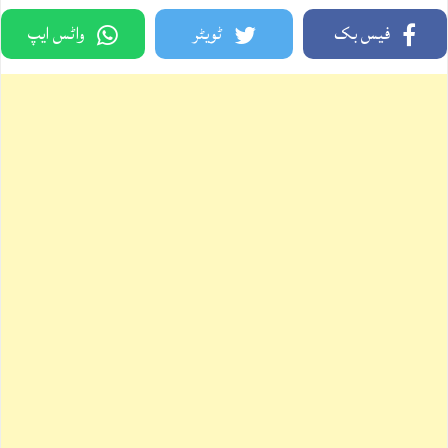
فیس بک
ٹویٹر
واٹس ایپ