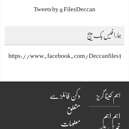
Tweets by @FilesDeccan
ہمارا فیس بک پیج
https://www.facebook.com/Deccanfiles1
اہم کیٹا گریز
دکن فائلز سے
متعلق
اہم
اہم
معلومات
خبریں
بین