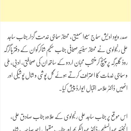
صدر ویود ادیش سماج سیوا سمیتی، ممتاز سماجی خدمت گزار جناب ساجد
علی رنجولوی نے ممتاز سینئیر صحافی جناب حکیم شاکرکوان کے دفتر ہاگرگہ
روڈ گلبرگہ پر پہنچ کرمنتخب محبان اردو کے ساتھ ان کی صحافتی، ادبی، ملی
و سماجی خدمات کا اعتراف کرتے ہوئے گل پوشی و شال پوشیکی اور
انھیں ڈاکٹر علامہ اقبال ایوارڈ پیش کیا۔
اس موقع پر جناب ساجد علی رنجولوی کے علاوہ جناب صادق علی،
انجنئیر عبدالسلیم، ڈاکٹر عبدالکریم اور جناب مقبول احمد صاحب شاہ