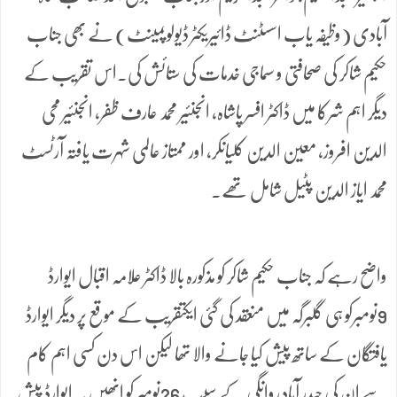
آبادی (وظیفہ یاب اسسٹنٹ ڈائیریکٹر ڈیولوپمینٹ) نے بھی جناب
حکیم شاکر کی صحافتی و سماجی خدمات کی ستائش کی۔اس تقریب کے
دیگر اہم شرکا میں ڈاکٹر افسر پاشاہ، انجنئیر محمد عارف ظفر، انجنئیر محی
الدین افروز، معین الدین کلیانکر، اور ممتاز عالمی شہرت یافتہ آرٹسٹ
محمد ایاز الدین پٹیل شامل تھے۔
واضح رہے کہ جناب حکیم شاکر کو مذکورہ بالا ڈاکٹر علامہ اقبال ایوارڈ
9نومبرکو ہی گلبرگہ میں منعقد کی گئی ایکتقریب کے موقع پر دیگر ایوارڈ
یافتگان کے ساتھ پیش کیا جانے والا تھا لیکن اس دن کسی اہم کام
سے ان کی حیدر آباد روانگی کے سبب 26نومبر کو انھیں یہ ایوارڈ پیش