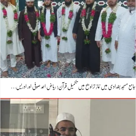
جامع مسجدِ بغدادی میں نمازِ تراویح میں تکمیلِ قرآن! ریاض احمد صوفی اور ادریس…