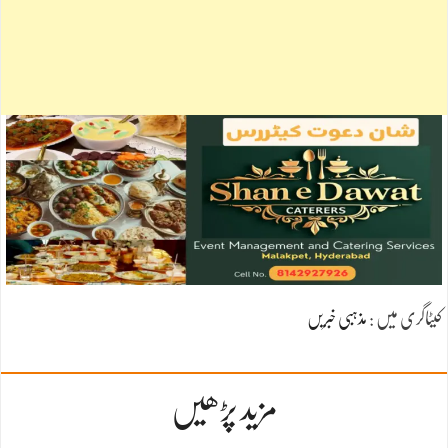
کیٹاگری میں :
مذہبی خبریں
مزید پڑھیں