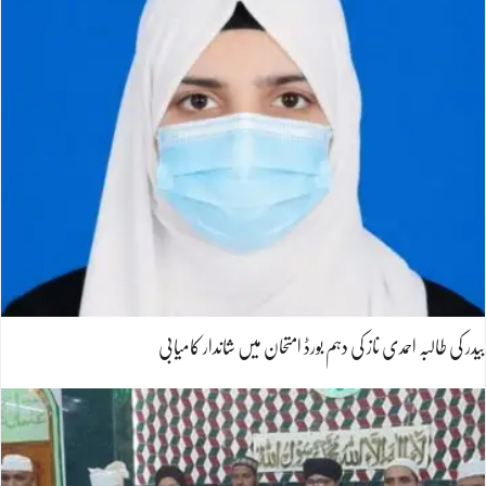
بیدر کی طالبہ احمدی ناز کی دہم بورڈ امتحان میں شاندار کامیابی