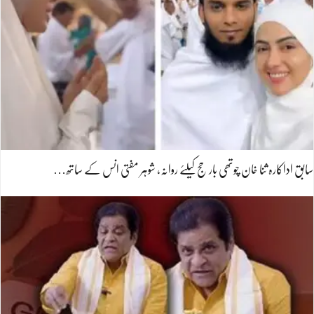
سابق اداکارہ ثنا خان چوتھی بار حج کیلئے روانہ، شوہر مفتی انس کے ساتھ…