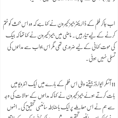
اب جاکر فلم کے ڈائریکٹر جیمز کیمرون نے کہا ہے کہ وہ اس بحث کو ختم
کرنے کے لیے تیار ہیں۔ ماضی میں جیمز کیمرون نے کہا تھا کہ جیک
کی موت کہانی کے لیے ضروری تھی مگر اس جواب سے مداحوں کی
تسلی نہیں ہوئی۔
11 آسکر ایوارڈز جیتنے والی اس فلم کے بارے میں ایک انٹرویو میں
بات کرتے ہوئے جیمز کیمرون نے کہا کہ مداحوں کے سوالات کی وجہ
سے ہم نے اس معاملے پر ایک باضابطہ سائنسی تحقیق کی۔ انہوں