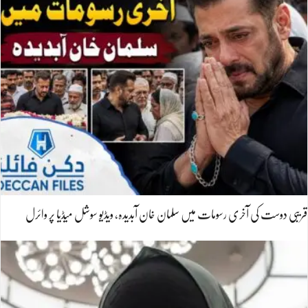
قریبی دوست کی آخری رسومات میں سلمان خان آبدیدہ، ویڈیو سوشل میڈیا پر وائرل