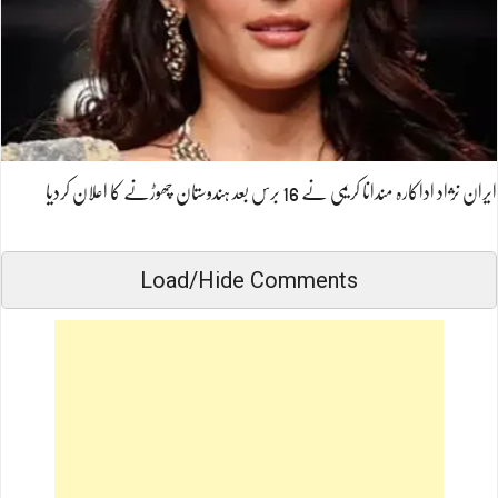
ایران نژاد اداکارہ مندانا کریمی نے 16 برس بعد ہندوستان چھوڑنے کا اعلان کردیا
Load/Hide Comments