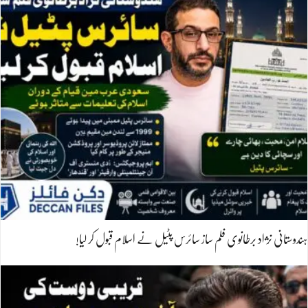
ہندوستانی نژاد برطانوی فلم ساز سائرس پٹیل نے اسلام قبول کر لیا!