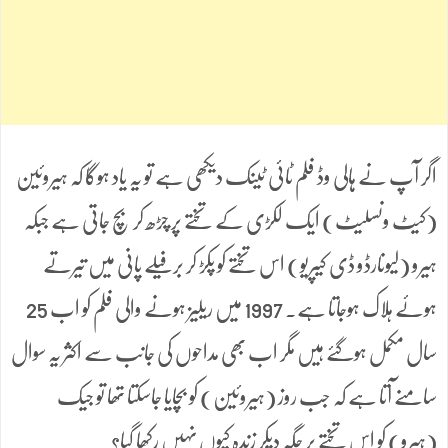
اگر آپ نے ہالی وڈ فلم ٹائی ٹینک دیکھی ہے تو یہ یاد ہوگا کہ ہیروئین
(کیٹ ونسلیٹ) ایک لکڑی کے تختے پر چڑھ کر بچ جاتی ہے جبکہ
ہیرو (لیونارڈو ڈی کیپریو) اس تختے کو پکڑ کر برفیلے پانی میں تیرتے
ہوئے ہلاک ہوجاتا ہے۔ 1997 میں ریلیز ہونے والی فلم کو اب 25
سال مکمل ہوگئے ہیں مگر اب بھی مداحوں کی جانب سے اکثر یہ سوال
سامنے آتا ہے کہ جب روز (ہیروئین) کو بچایا جاسکتا تھا تو جیک
(ہیرو) کو اس تختے پر جگہ دیکر زندہ کیوں نہیں رکھا گیا؟