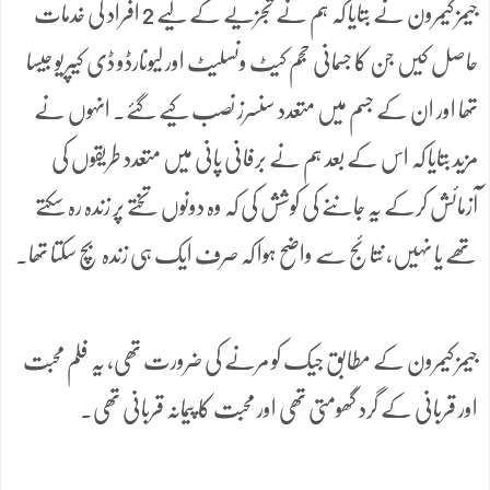
جیمز کیمرون نے بتایا کہ ہم نے تجزیے کے لیے 2 افراد کی خدمات
حاصل کیں جن کا جسمانی حجم کیٹ ونسلیٹ اور لیونارڈو ڈی کیپریو جیسا
تھا اور ان کے جسم میں متعدد سنسرز نصب کیے گئے۔ انہوں نے
مزید بتایا کہ اس کے بعد ہم نے برفانی پانی میں متعدد طریقوں کی
آزمائش کرکے یہ جاننے کی کوشش کی کہ وہ دونوں تختے پر زندہ رہ سکتے
تھے یا نہیں، نتائج سے واضح ہوا کہ صرف ایک ہی زندہ بچ سکتا تھا۔
جیمز کیمرون کے مطابق جیک کو مرنے کی ضرورت تھی، یہ فلم محبت
اور قربانی کے گرد گھومتی تھی اور محبت کا پیمانہ قربانی تھی۔