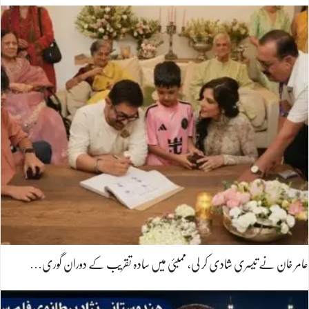
عامر خان نے تیسری شادی کر لی، ممبئی میں سادہ تقریب کے دوران گوری…