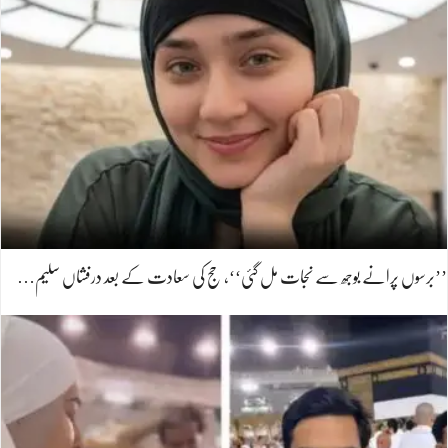
’’برسوں پرانے بوجھ سے نجات مل گئی‘‘، حج کی سعادت کے بعد درفشاں سلیم…