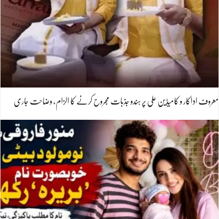
معروف اداکار و کامیڈین علی پر ہندو جذبات مجروح کرنے کا الزام، وضاحت جاری