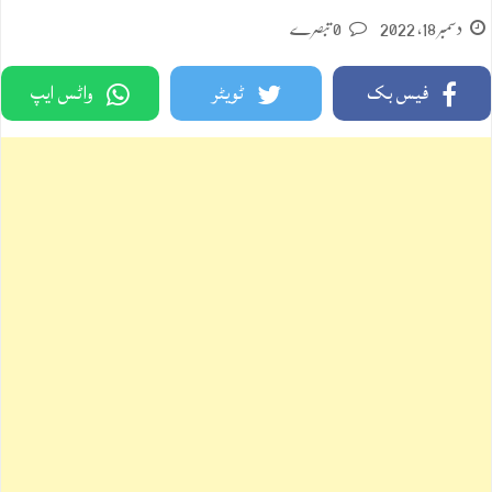
دسمبر 18, 2022
0 تبصرے
فیس بک
ٹویٹر
واٹس ایپ