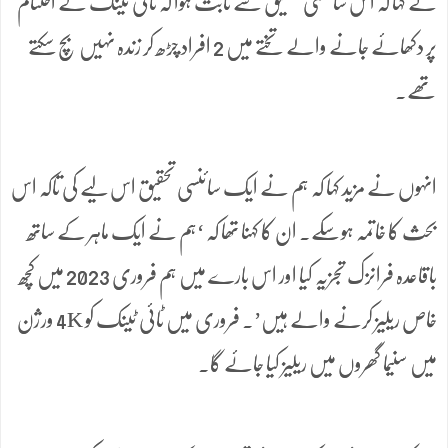
نے کہا کہ اس سائنسی تحقیق سے ثابت ہوا کہ ٹائی ٹینک کے اختتام
پر دکھائے جانے والے تختے میں 2 افراد چڑھ کر زندہ نہیں بچ سکتے
تھے۔
انہوں نے مزید کہا کہ ہم نے ایک سائنسی تحقیق اس لیے کی تاکہ اس
بحث کا خاتمہ ہوسکے۔ ان کا کہنا تھا کہ ‘ہم نے ایک ماہر کے ساتھ
باقاعدہ فرانزک تجزیہ کیا اور اس بارے میں ہم فروری 2023 میں کچھ
خاص ریلیز کرنے والے ہیں’۔ فروری میں ٹائی ٹینک کو 4K ورژن
میں سنیما گھروں میں ریلیز کیا جائے گا۔