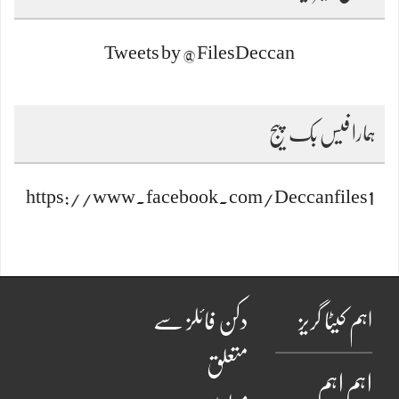
Tweets by @FilesDeccan
ہمارا فیس بک پیج
https://www.facebook.com/Deccanfiles1
اہم کیٹا گریز
دکن فائلز سے
متعلق
اہم
اہم