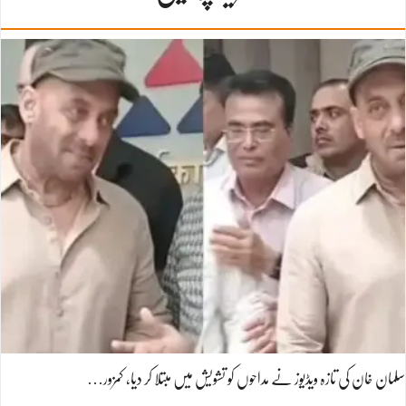
سلمان خان کی تازہ ویڈیوز نے مداحوں کو تشویش میں مبتلا کر دیا، کمزور…