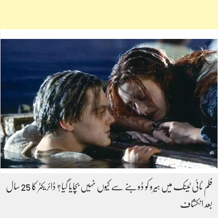
فلم ٹائی ٹینک میں ہیرو کو ڈوبنے سے کیوں نہیں بچایا گیا؟ ڈائریکٹر کا 25 سال
بعد انکشاف