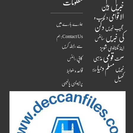
معلومات
خبریں
بین
الاقوامی
دلچسپ و
ہمارے بارے میں
دکن
عجیب خبریں
کی خبریں
Contact Us: ہم
سائنس
سے رابطہ کریں
شوبز
اینڈ ٹکنالوجی
قومی
مذہبی
صحت
کاپی رائٹس
مسلم دنیا
خبریں
ویڈیو
قواعد و ضوابط
کھیل
پرائیویسی پالیسی