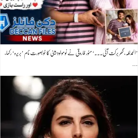
’الحمدللہ، گھر برکت آئی۔۔۔‘ منور فاروقی نے نومولود بیٹی کا خوبصورت نام ’بریرہ‘ رکھا،
…