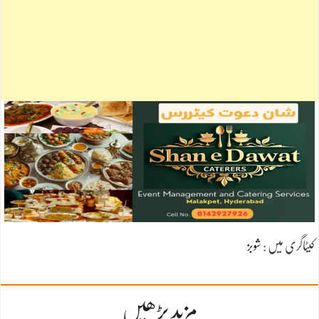
کیٹاگری میں :
شوبز
مزید پڑھیں