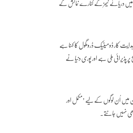
ی یہ فلمیں 23 اور 24 اپریل سنہ 2016 کو لندن میں دریائے ٹیمز کے کنارے نمائش کے
ایت کار ڈومینیک ڈرومگول کا کہنا ہے
پر پذیرائی ملی ہے اور پوری دنیا نے
 ان میں اُن لوگوں کے لیے ’مکمل اور
 بھی نہیں جانتے۔