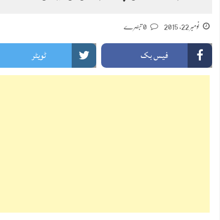
نومبر 22, 2015
0 تبصرے
فیس بک
ٹویٹر