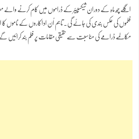
اگلے چھ ماہ کے دوران شیکسپیئر کے ڈراموں میں کام کرنے والے مع
فلموں کی عکس بندی کی جائے گی۔ تاہم اُن اداکاروں کے ناموں کا ا
مکالمے ڈرامے کی مناسبت سے حقیقی مقامات پر فلم بند کرائیں گ