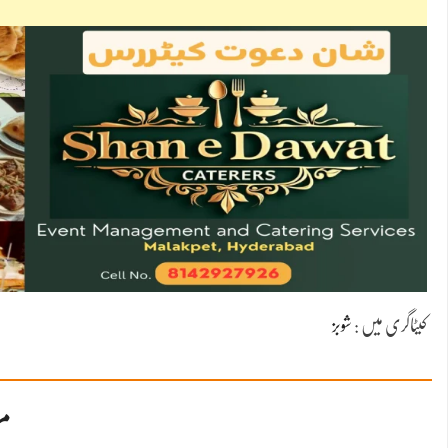
کیٹاگری میں :
شوبز
مز