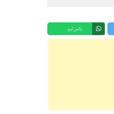
واٹس ایپ