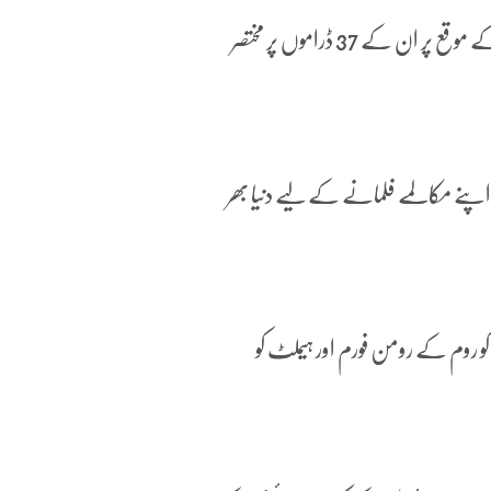
انگریزی ادب کے مشہور ڈرامہ نگار ولیئم شیکسپیئر کی 400ویں برسی کے موقع پر ان کے 37 ڈراموں پر مختصر
پنے مکالمے فلمانے کے لیے دنیا بھر
 کو روم کے رومن فورم اور ہیملٹ کو