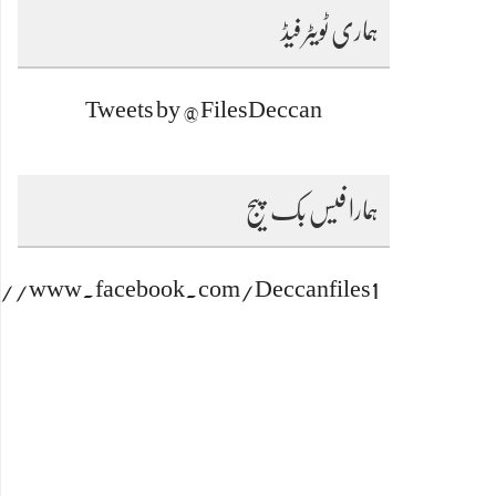
ہماری ٹویٹر فیڈ
Tweets by @FilesDeccan
ہمارا فیس بک پیج
s://www.facebook.com/Deccanfiles1