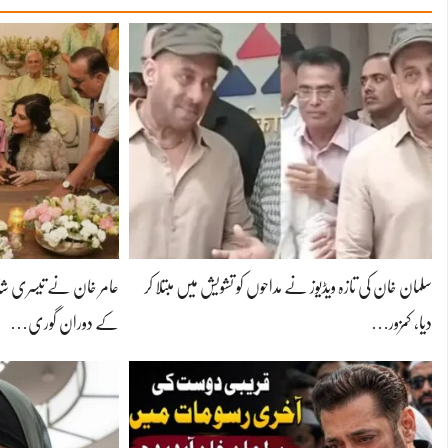
سلمان خان کی تازہ ویڈیوز نے مداحوں کو تشویش میں مبتلا کر
عامر خان نے تیسری شاد
دیا، کمزور…
کے دوران گوری…