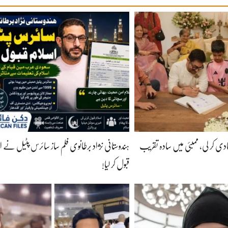
ی کر لی، ممبئی میں سادہ تقریب
ہندوستانی نژاد برطانوی فلم ساز سائرس پٹیل نے ا
قبول کر لیا!