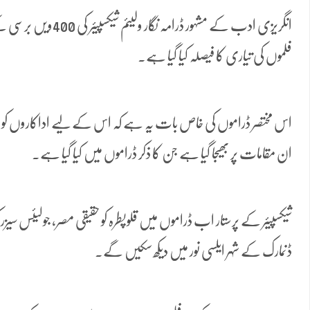
فلموں کی تیاری کا فیصلہ کیا گیا ہے۔
اس مختصر ڈراموں کی خاص بات یہ ہے کہ اس کے لیے اداکاروں کو ا
ان مقامات پر بھیجا گیا ہے جن کا ذکر ڈراموں میں کیا گیا ہے۔
شیکسپیئر کے پرستار اب ڈراموں میں قلوپطرہ کو حقیقی مصر، جولیئس سیزر
ڈنمارک کے شہر ایلسی نور میں دیکھ سکیں گے۔