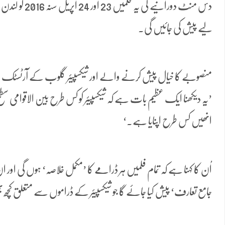
دس منٹ دورانیے ک
لیے پیش کی جائیں گی۔
منصوبے کا خیال پیش کرنے والے اور شیکسپیئر گلوب کے آرٹسٹک ہد
’یہ دیکھنا ایک عظیم بات ہے کہ شیکسپیئر کو کس طرح بین الاقوامی سطح 
انھیں کس طرح اپنایا ہے۔‘
اُن کا کہنا ہے کہ تمام فلمیں ہر ڈرامے کا ’مکمل خلاصہ‘ ہوں گی اور
جامع تعارف‘ پیش کیا جائے گا جو شیکسپیئر کے ڈراموں سے متعلق کچھ