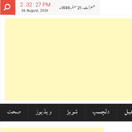
2 : 32 : 28 PM
جمعرات‬‮,
21
صفر‬,
1448ھ
06 August, 2026
یل
دلچسپ
شوبز
ویڈیوز
صحت