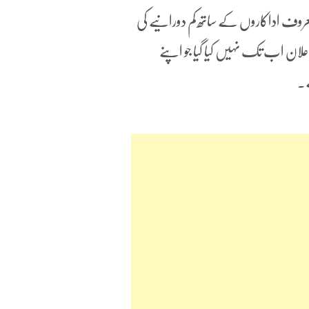
روف اداکاروں کے ساتھ کم دورانیے کی
علان اب تک نہیں کیا گیا جو اپنے
ے۔