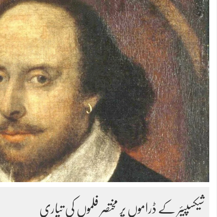
شیکسپیئر کے ڈراموں پر مختصر فلموں کی تیاری