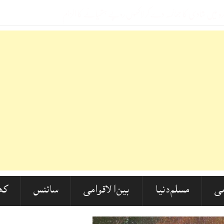
ا شدید ردعم
-
ی
مسلم دنیا
بین الاقوامی
سائنس
کھ