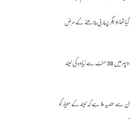
یہ کیا گیا تھا جو جگر پر چربی چڑھنے کے مرض
تحقیق میں دریافت کیا گیا کہ رات گئے سونے کی عادت، خراٹے اور دوپہر میں 30 منٹ سے زیادہ کی نیند
ن سے عندیہ ملا ہے کہ نیند کے معیار کو