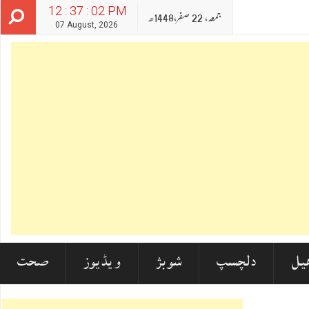
12 : 37 : 04 PM
جمعہ‬‮,
22
صفر‬,
1448ھ
07 August, 2026
یل
دلچسپ
شوبز
ویڈیوز
صحت