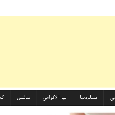
دید ردعمل! مولانا ارشد مدنی اور اسد ا
_
ی
مسلم دنیا
بین الاقوامی
سائنس
کھ