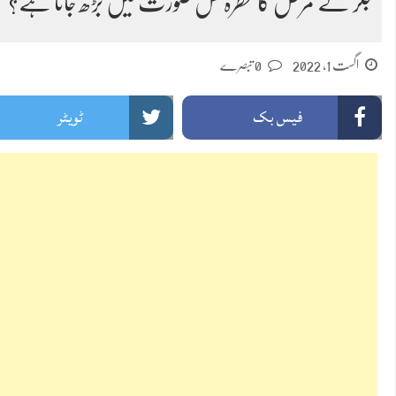
جگر کے مرض کا خطرہ کس صورت میں بڑھ جاتا ہے؟
اگست 1, 2022
0 تبصرے
فیس بک
ٹویٹر