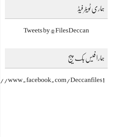
ہماری ٹویٹر فیڈ
Tweets by @FilesDeccan
ہمارا فیس بک پیج
s://www.facebook.com/Deccanfiles1