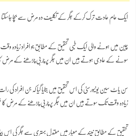
ایک عام عادت ترک کرکے جگر کے تکلیف دہ مرض سے بچا جاسکتا
چین میں ہونے والی ایک طبی تحقیق کے مطابق جو افراد زیادہ وقت ب
سونے کے عادی ہوتے ہیں ان میں جگر پر چربی چڑھنے کے مرض کا خ
سن یاٹ سین یونیورسٹی کی اس تحقیق میں بتایا گیا کہ جن افراد کی رات کی 
زیادہ وقت تک سوتے ہیں ان میں جگر پر چربی چڑھنے کے مرض کا خط