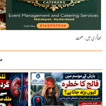
کیٹاگری میں :
صحت
مز