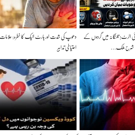
ئی الرٹ! تلنگانہ میں گردوں کے
دھوپ کی شدت اور ہارٹ اٹیک کا خطرہ: علامات ا
ی شرح ملک…
احتیاطی تدابیر