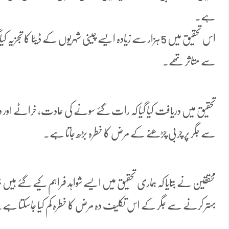
ہے۔
اس تحقیق میں 5 ہزار سے زیادہ ایسے چینی شہریوں کے ڈیٹا کا تجز
سے متاثر تھے۔
سے جگر پر چربی چڑھنے کے مرض کا خطرہ بڑھ جاتا ہے۔
محققین نے بتایا کہ ہماری تحقیق میں ایسے شواہد فراہم کیے گئے ہیں ج
بہتر کرنے سے جگر کے اس تکلیف دہ مرض کا خطرہ کم کیا جاسکتا ہے۔