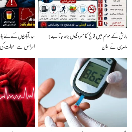
بارش کے موسم میں فالج کا خطرہ کیوں بڑھ جاتا ہے؟
حیدرآبادیوں کےلئے ہا
ماہرین نے جان…
امراض سے اموات ک