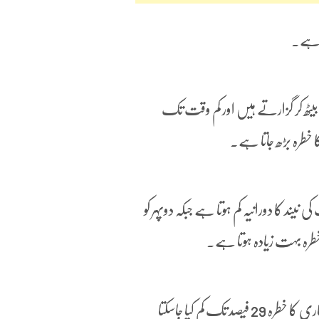
 ہے۔
یٹھ کر گزارتے ہیں اور کم وقت تک
طرہ بڑھ جاتا ہے۔
نیند کا دورانیہ کم ہوتا ہے جبکہ دوپہر کو
رہ بہت زیادہ ہوتا ہے۔
تحقیق کے مطابق نیند کے معیار میں معتدل بہتری سے جگر کی اس بیماری کا خطرہ 29 فیصد تک کم کیا جاسکتا