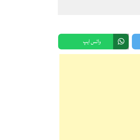
واٹس ایپ