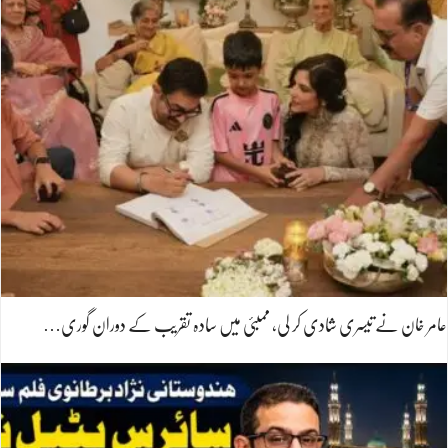
عامر خان نے تیسری شادی کر لی، ممبئی میں سادہ تقریب کے دوران گوری…