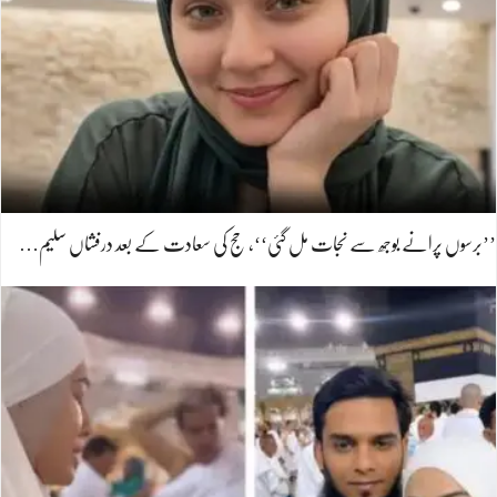
’’برسوں پرانے بوجھ سے نجات مل گئی‘‘، حج کی سعادت کے بعد درفشاں سلیم…