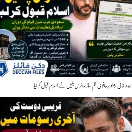
ہندوستانی نژاد برطانوی فلم ساز سائرس پٹیل نے اسلام قبول کر لیا!