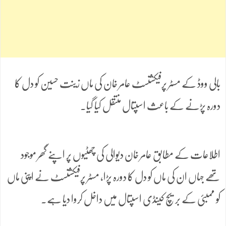
بالی ووڈ کے مسٹر پرفیکشنسٹ عامر خان کی ماں زینت حسین کو دل کا
دورہ پڑنے کے باعث اسپتال منتقل کیا گیا۔
اطلاعات کے مطابق عامر خان دیوالی کی چھٹیوں پر اپنے گھر موجود
تھے جہاں ان کی ماں کو دل کا دورہ پڑا، مسٹر پرفیکشنسٹ نے اپنی ماں
کو ممبئی کے بریچ کینڈی اسپتال میں داخل کروا دیا ہے۔