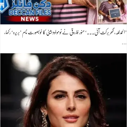
’الحمدللہ، گھر برکت آئی۔۔۔‘ منور فاروقی نے نومولود بیٹی کا خوبصورت نام ’بریرہ‘ رکھا،
…