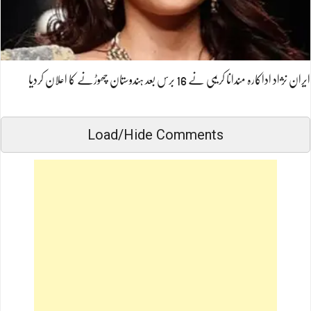
ایران نژاد اداکارہ مندانا کریمی نے 16 برس بعد ہندوستان چھوڑنے کا اعلان کردیا
Load/Hide Comments