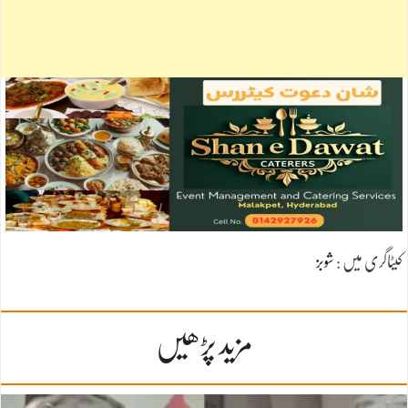
کیٹاگری میں :
شوبز
مزید پڑھیں