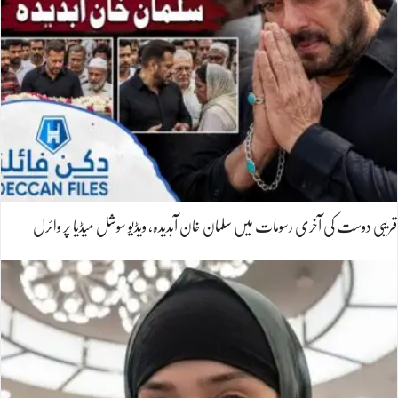
قریبی دوست کی آخری رسومات میں سلمان خان آبدیدہ، ویڈیو سوشل میڈیا پر وائرل