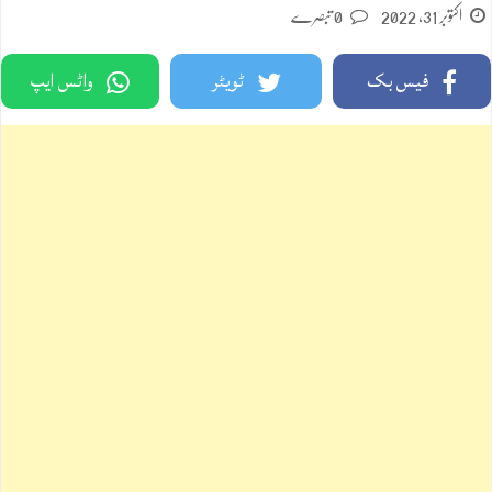
اکتوبر 31, 2022
0 تبصرے
فیس بک
ٹویٹر
واٹس ایپ