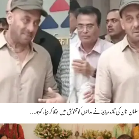
سلمان خان کی تازہ ویڈیوز نے مداحوں کو تشویش میں مبتلا کر دیا، کمزور…