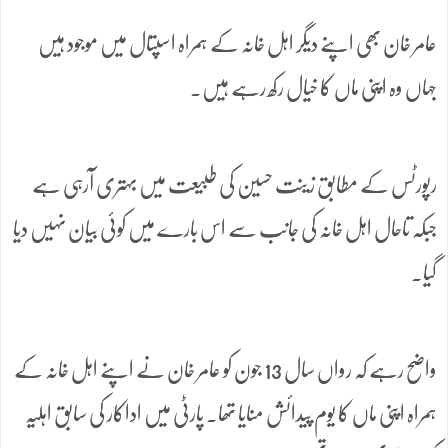
عامر خان بھی اپنے دیگر اہل خانہ کے ہمراہ اسپتال میں موجود ہیں
جہاں وہ اپنی ماں کا خیال رکھ رہے ہیں۔
رپورٹس کے مطابق زینت حسین کی طبیعت میں بہتری آرہی ہے
جبکہ تاحال اہل خانہ کی جانب سے اس بارے میں کوئی بیان نہیں دیا
گیا۔
واضح رہے کہ رواں سال 13 جون کو عامر خان نے اپنے اہل خانہ کے
ہمراہ اپنی ماں کا یوم پیدائش منایا تھا۔ پارٹی میں اداکار کی سابق اہلیہ