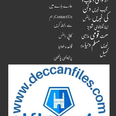
دلچسپ و
ہمارے بارے میں
دکن
عجیب خبریں
کی خبریں
Contact Us: ہم
سائنس
سے رابطہ کریں
شوبز
اینڈ ٹکنالوجی
قومی
مذہبی
صحت
کاپی رائٹس
مسلم دنیا
خبریں
ویڈیو
قواعد و ضوابط
کھیل
پرائیویسی پالیسی