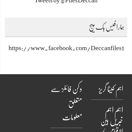
Tweets by @FilesDeccan
ہمارا فیس بک پیج
https://www.facebook.com/Deccanfiles1
اہم کیٹا گریز
دکن فائلز سے
متعلق
اہم
اہم
معلومات
خبریں
بین
الاقوامی