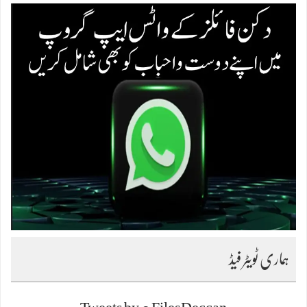
ہماری ٹویٹر فیڈ