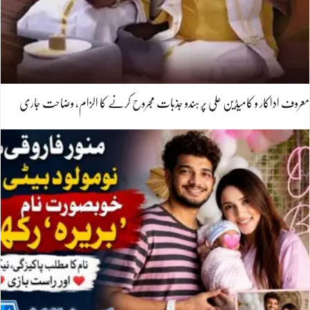
معروف اداکار و کامیڈین علی پر ہندو جذبات مجروح کرنے کا الزام، وضاحت جاری