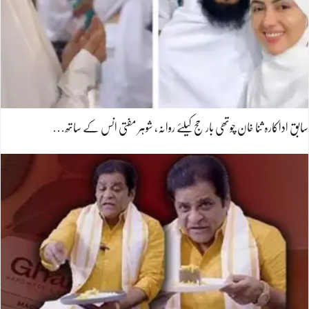
سابق اداکارہ ثنا خان چوتھی بار حج کیلئے روانہ، شوہر مفتی انس کے ساتھ…