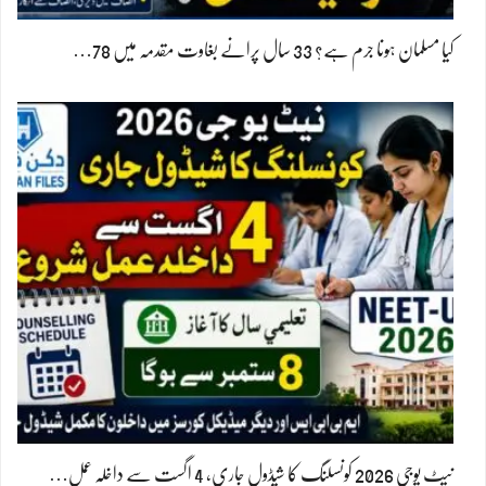
کیا مسلمان ہونا جرم ہے؟ 33 سال پرانے بغاوت مقدمہ میں 78…
نیٹ یوجی 2026 کونسلنگ کا شیڈول جاری، 4 اگست سے داخلہ عمل…