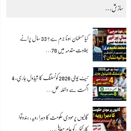
سازش…
کیا مسلمان ہونا جرم ہے؟ 33 سال پرانے
بغاوت مقدمہ میں 78…
نیٹ یوجی 2026 کونسلنگ کا شیڈول جاری، 4
اگست سے داخلہ عمل…
گالیوں پر مودی حکومت کا دہرا رویہ، ہندوتوا
کارکنوں کو عام معافی…