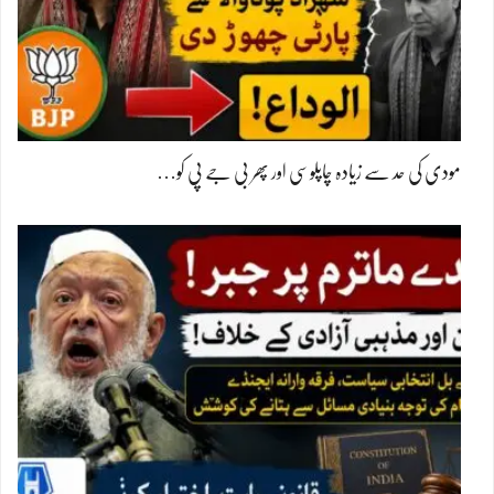
مودی کی حد سے زیادہ چاپلوسی اور پھر بی جے پی کو…