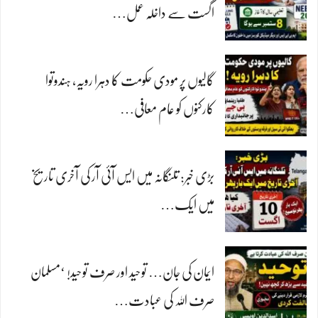
اگست سے داخلہ عمل…
گالیوں پر مودی حکومت کا دہرا رویہ، ہندوتوا
کارکنوں کو عام معافی…
بڑی خبر: تلنگانہ میں ایس آئی آر کی آخری تاریخ
میں ایک…
ایمان کی جان… توحید اور صرف توحید! ‘مسلمان
صرف اللہ کی عبادت…