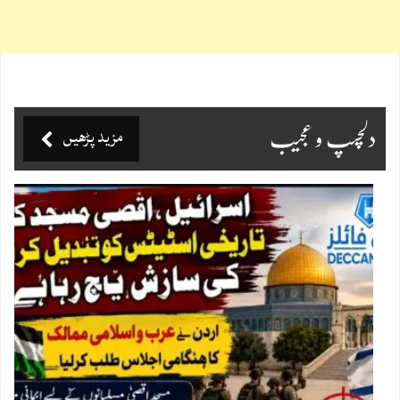
مزید پڑھیں
دلچسپ و عجیب