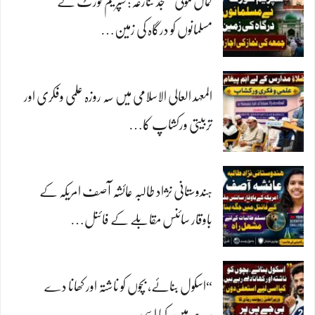
کمال مولیٰ مسجد تنازعہ: سپریم کورٹ نے
مسلمانوں کو درگاہ کی زمین…
المعہد العالی الاسلامی میں سہ روزہ علمی وفکری اور
تربیتی ورکشاپ کا…
ہندوستانی نژاد طالبہ عائشہ آصف امریکہ کے
باوقار سائنس مقابلے کے فائنل…
“اسکول بنائے، بچوں کو ناشتہ اور کھانا دے
رہے ہیں، کیا اسی…