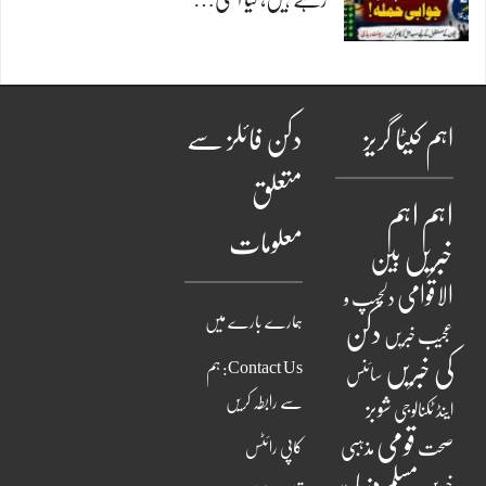
اہم کیٹا گریز
دکن فائلز سے
متعلق
اہم
اہم
معلومات
خبریں
بین
الاقوامی
دلچسپ و
ہمارے بارے میں
دکن
عجیب خبریں
کی خبریں
Contact Us: ہم
سائنس
سے رابطہ کریں
شوبز
اینڈ ٹکنالوجی
قومی
مذہبی
صحت
کاپی رائٹس
مسلم دنیا
خبریں