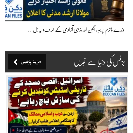
وندے ماترم پر جبر، آئین اور مذہبی آزادی کے خلاف! یہ بل…
مزید پڑھیں
بزنس کی دنیا سے خبریں