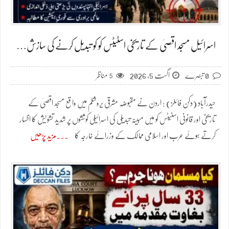
اسرائیل مسجد اقصیٰ کے تاریخی اسٹیٹس کو کو تبدیل کرنے کی سازش…
0 تبصرے
اگست 5, 2026
5
مناظر
حیدرآباد (دکن فائلز) : اردن نے مقبوضہ مشرقی یروشلم میں واقع مسجد اقصیٰ کے
تاریخی اور قانونی اسٹیٹس کو میں مبینہ تبدیلی کی اسرائیلی کوششوں پر شدید تشویش کا اظہار
کرتے ہوئے عرب اور اسلامی ممالک کے وزرائے خارجہ کا
مزید پڑھیں