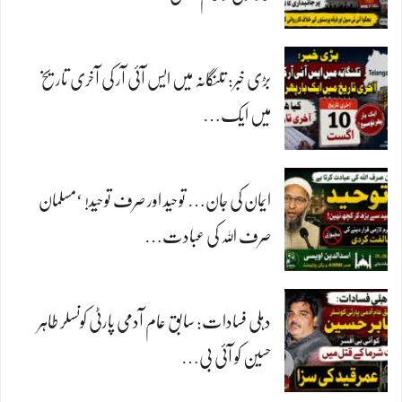
بڑی خبر: تلنگانہ میں ایس آئی آر کی آخری تاریخ
میں ایک…
ایمان کی جان… توحید اور صرف توحید! ‘مسلمان
صرف اللہ کی عبادت…
دہلی فسادات: سابق عام آدمی پارٹی کونسلر طاہر
حسین کو آئی بی…