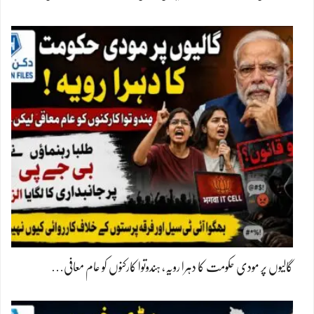
گالیوں پر مودی حکومت کا دہرا رویہ، ہندوتوا کارکنوں کو عام معافی…