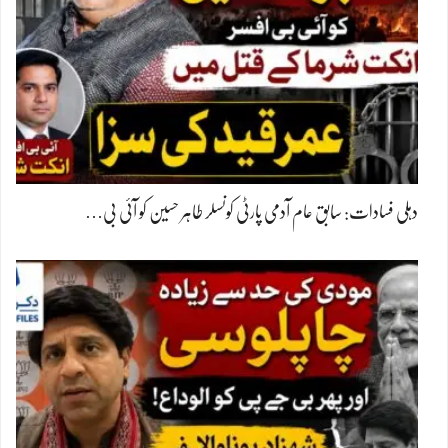
دہلی فسادات: سابق عام آدمی پارٹی کونسلر طاہر حسین کو آئی بی…