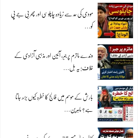
مودی کی حد سے زیادہ چاپلوسی اور پھر بی جے پی
کو…
وندے ماترم پر جبر، آئین اور مذہبی آزادی کے
خلاف! یہ بل…
بارش کے موسم میں فالج کا خطرہ کیوں بڑھ جاتا
ہے؟ ماہرین…