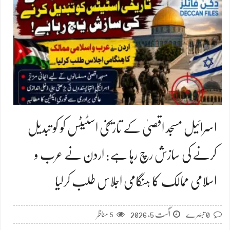
اسرائیل مسجد اقصیٰ کے تاریخی اسٹیٹس کو کو تبدیل
کرنے کی سازش رچ رہا ہے: اردن نے عرب و
اسلامی ممالک کا ہنگامی اجلاس طلب کرلیا
0 تبصرے
اگست 5, 2026
5
مناظر