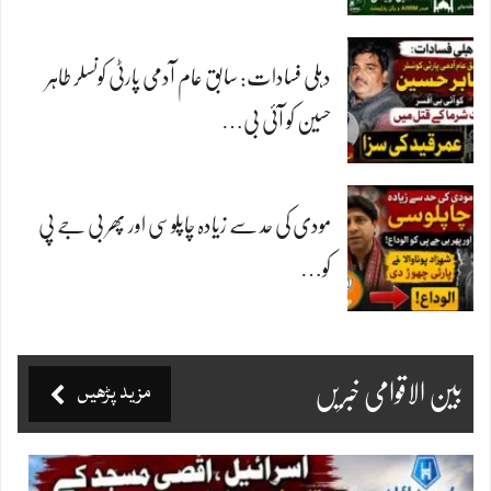
دہلی فسادات: سابق عام آدمی پارٹی کونسلر طاہر
حسین کو آئی بی…
مودی کی حد سے زیادہ چاپلوسی اور پھر بی جے پی
کو…
مزید پڑھیں
بین الاقوامی خبریں