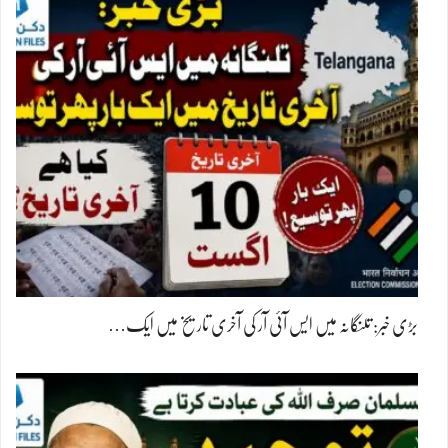
بڑی خبر: تلنگانہ میں ایس آئی آر کی آخری تاریخ میں ایک…