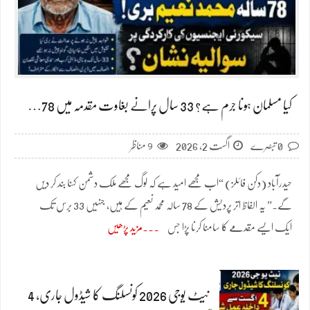
کیا مسلمان ہونا جرم ہے؟ 33 سال پرانے بغاوت مقدمہ میں 78…
0 تبصرے
اگست 2, 2026
9
مناظر
حیدرآباد (دکن فائلز) “اب مجھے امید ہے کہ لوگ مجھے ملک دشمن کہنا بند کر دیں
گے۔” یہ الفاظ اتر پردیش کے 78 سالہ محمد نعیم کے ہیں، جنہیں 33 برس تک
ایک ایسے مقدمے کا سامنا کرنا پڑا جس
مزید پڑھیں
نیٹ یوجی 2026 کونسلنگ کا شیڈول جاری، 4