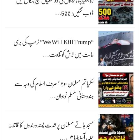
روہنگیا پناہ گزینوں کی دو کشتیاں خلیج بنگال میں
ڈوب گئیں! 500…
“We Will Kill Trump” ٹرمپ کی بُری
حالت میں لاش کو تابوت…
“کیا تم مسلمان ہو؟” صرف اسلام کی وجہ سے
ہندوستانی مسلم نوجوان…
مسجد جاتے مسلمان پر شدت پسند درندوں کا قاتلانہ
حملہ، آسٹریلیا میں…