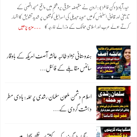
حیدرآباد (دکن فائلز) : اردن نے مقبوضہ مشرقی یروشلم میں واقع مسجد اقصیٰ کے
تاریخی اور قانونی اسٹیٹس کو میں مبینہ تبدیلی کی اسرائیلی کوششوں پر شدید تشویش کا اظہار
کرتے ہوئے عرب اور اسلامی ممالک کے وزرائے خارجہ کا
مزید پڑھیں
ہندوستانی نژاد طالبہ عائشہ آصف امریکہ کے باوقار
سائنس مقابلے کے فائنل…
اسلام دشمن ملعون سلمان رشدی پر حملہ: ہادی مطر
دہشت گردی کے…