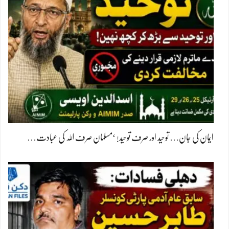
ایمان کی جان… توحید اور صرف توحید! ‘مسلمان صرف اللہ کی عبادت…