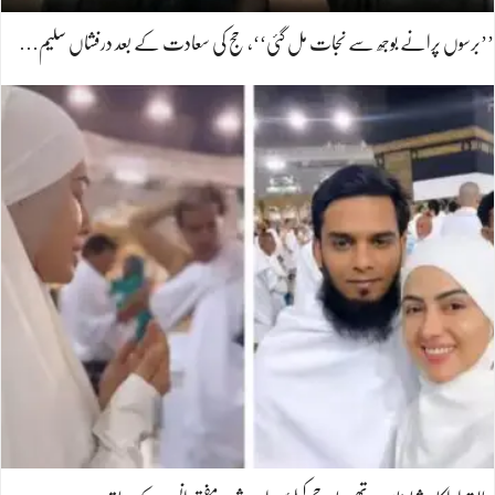
’’برسوں پرانے بوجھ سے نجات مل گئی‘‘، حج کی سعادت کے بعد درفشاں سلیم…