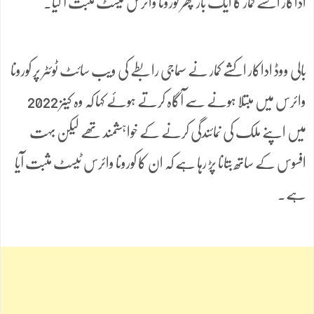
اداکار اکشے کمار کا ایک بار پھر کورونا وائرس ٹیسٹ مثبت آ گیا۔
بالی ووڈ اداکار اکشے کمار نے سماجی رابطے کی ویب سائٹ ٹوئٹر پر کورونا
وائرس میں مبتلا ہونے سے آگاہ کرتے ہوئے کہا کہ وہ کینز 2022
میں اپنے ملک کی نمائندگی کرنے کے خواہشمند تھے لیکن بہت
افسوس کے ساتھ بتانا پڑ رہا ہے کہ ان کا کورونا وائرس ٹیسٹ مثبت آیا
ہے۔