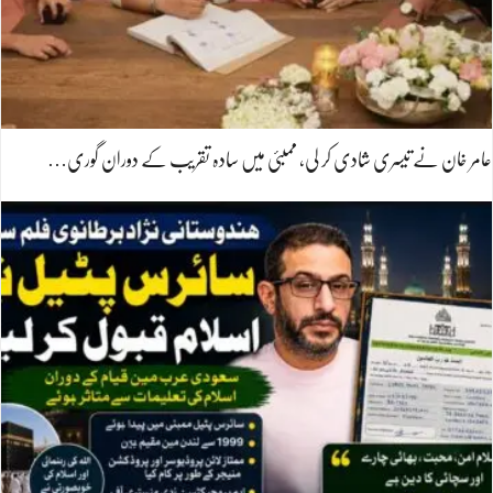
عامر خان نے تیسری شادی کر لی، ممبئی میں سادہ تقریب کے دوران گوری…