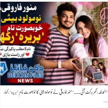
’الحمدللہ، گھر برکت آئی۔۔۔‘ منور فاروقی نے نومولود بیٹی کا خوبصورت نام ’بریرہ‘ رکھا،
…