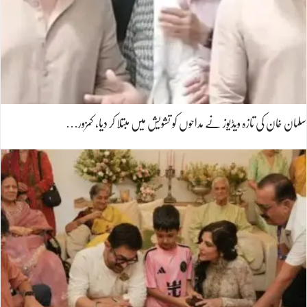
سلمان خان کی تازہ ویڈیوز نے مداحوں کو تشویش میں مبتلا کر دیا، کمزور…