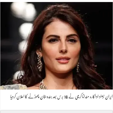
ایران نژاد اداکارہ مندانا کریمی نے 16 برس بعد ہندوستان چھوڑنے کا اعلان کردیا