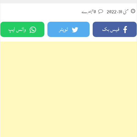
مئی 18, 2022
0 تبصرے
فیس بک
ٹویٹر
واٹس ایپ