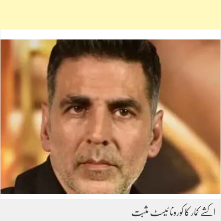
اکشے کمار کا کورونا ٹیسٹ مثبت