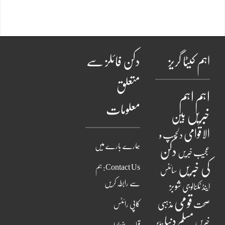
اہم کیٹا گریز
دکن فائلز سے
متعلق
اہم
اہم
معلومات
خبریں
بین
الاقوامی
دلچسپ و
ہمارے بارے میں
دکن
عجیب خبریں
کی خبریں
Contact Us: ہم
سائنس
سے رابطہ کریں
شوبز
اینڈ ٹکنالوجی
قومی
مذہبی
صحت
کاپی رائٹس
مسلم دنیا
خبریں
ویڈیو