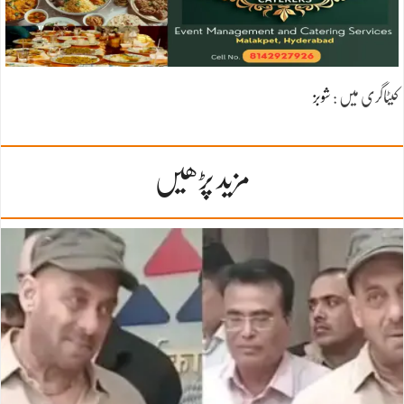
کیٹاگری میں :
شوبز
مزید پڑھیں