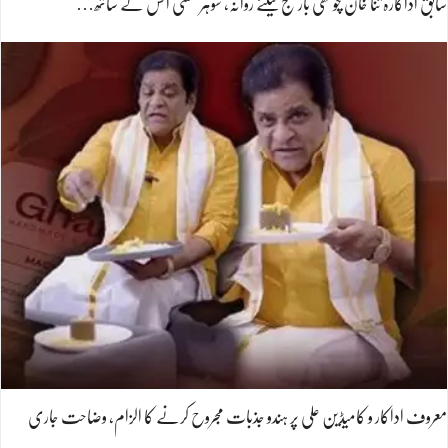
سابق اداکارہ ثنا خان چوتھی بار حج کیلئے روانہ، شوہر مفتی انس کے ساتھ…
معروف اداکار و کامیڈین علی پر ہندو جذبات مجروح کرنے کا الزام، وضاحت جاری