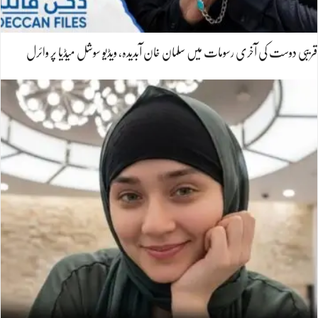
قریبی دوست کی آخری رسومات میں سلمان خان آبدیدہ، ویڈیو سوشل میڈیا پر وائرل