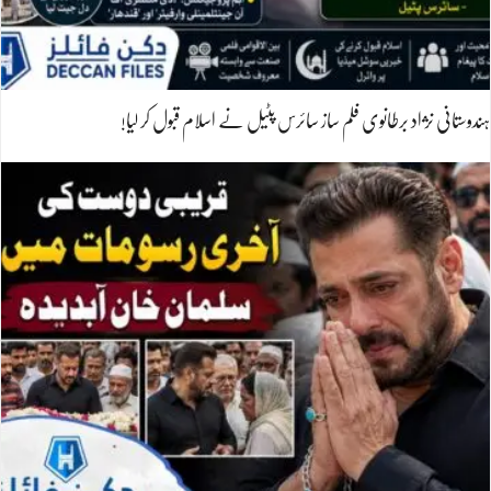
ہندوستانی نژاد برطانوی فلم ساز سائرس پٹیل نے اسلام قبول کر لیا!