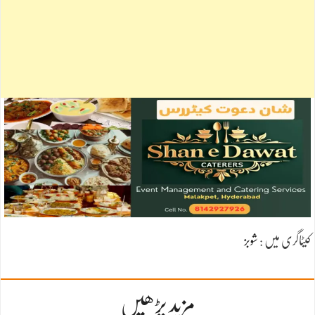
کیٹاگری میں :
شوبز
مزید پڑھیں