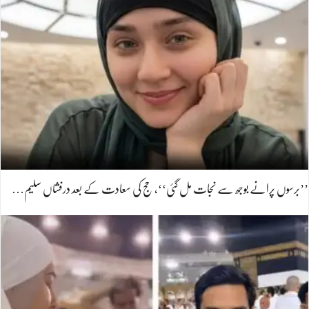
’’برسوں پرانے بوجھ سے نجات مل گئی‘‘، حج کی سعادت کے بعد درفشاں سلیم…