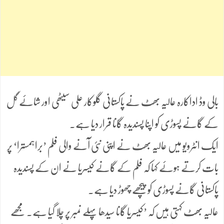
بالی وڈ اداکارہ عالیہ بھٹ نے پاکستانی گلوکار علی سیٹھی اور شائے گل
کے گانے پسوڑی کو اپنا پسندیدہ گانا قرار دیا ہے۔
ایک انٹرویو میں عالیہ بھٹ نے اپنی نئی آنے والی فلم ’براہمسترا‘ پر
بات کرتے ہوئے کہا کہ فلم کے گانے کیسریا نے ان کے پسندیدہ
پاکستانی گانے پسوڑی کو پیچھے چھوڑ دیا ہے۔
عالیہ بھٹ کہتی ہیں کہ ’کیسریا گانا سیدھا پہلے نمبر پر چلا گیا ہے۔ مجھے