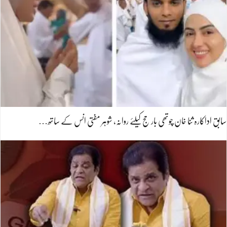
سابق اداکارہ ثنا خان چوتھی بار حج کیلئے روانہ، شوہر مفتی انس کے ساتھ…