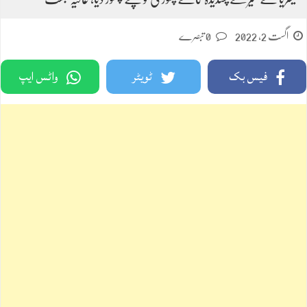
اگست 2, 2022
0 تبصرے
فیس بک
ٹویٹر
واٹس ایپ