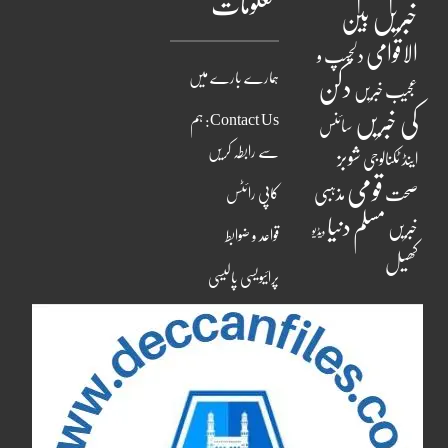
معلومات
خبریں
بین
الاقوامی
دلچسپ و
ہمارے بارے میں
دکن
عجیب خبریں
کی خبریں
Contact Us: ہم
سائنس
سے رابطہ کریں
شوبز
اینڈ ٹکنالوجی
قومی
مذہبی
صحت
کاپی رائٹس
مسلم دنیا
خبریں
ویڈیو
قواعد و ضوابط
کھیل
پرائیویسی پالیسی