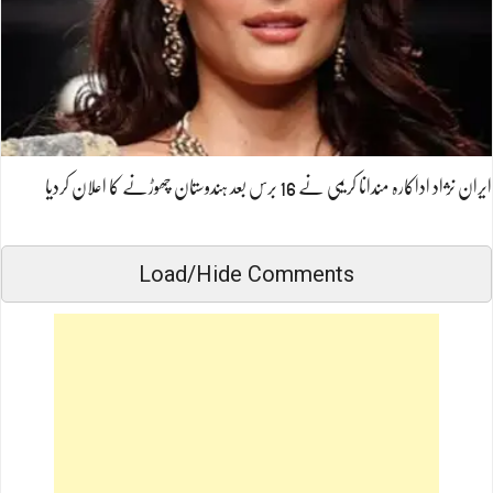
ایران نژاد اداکارہ مندانا کریمی نے 16 برس بعد ہندوستان چھوڑنے کا اعلان کردیا
Load/Hide Comments