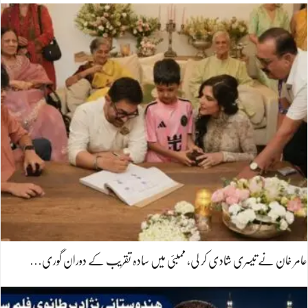
عامر خان نے تیسری شادی کر لی، ممبئی میں سادہ تقریب کے دوران گوری…