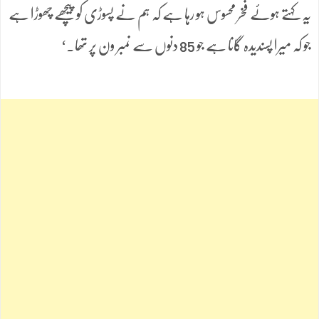
یہ کہتے ہوئے فخر محسوس ہو رہا ہے کہ ہم نے پسوڑی کو پیچھے چھوڑا ہے
جو کہ میرا پسندیدہ گانا ہے جو 85 دنوں سے نمبر ون پر تھا۔‘