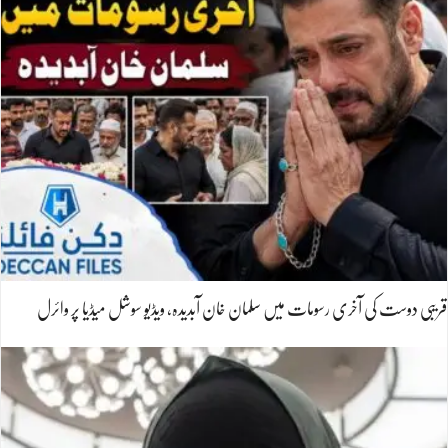
قریبی دوست کی آخری رسومات میں سلمان خان آبدیدہ، ویڈیو سوشل میڈیا پر وائرل