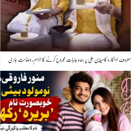
معروف اداکار و کامیڈین علی پر ہندو جذبات مجروح کرنے کا الزام، وضاحت جاری