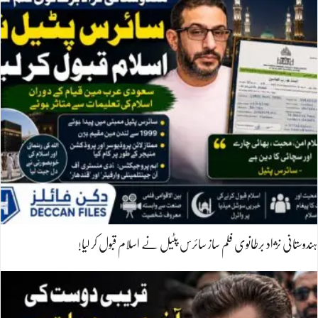
ہندوستانی نژاد برطانوی فلم ساز سائرس پٹیل نے اسلام قبول کر لیا!