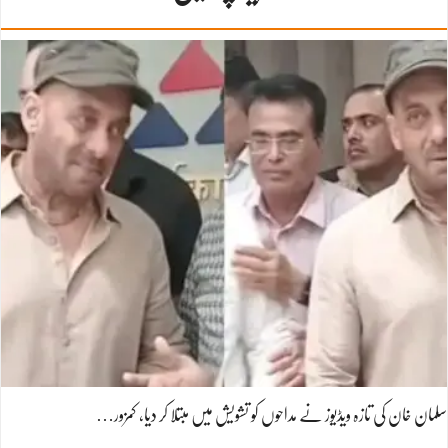
سلمان خان کی تازہ ویڈیوز نے مداحوں کو تشویش میں مبتلا کر دیا، کمزور…