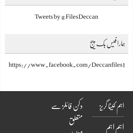
Tweets by @FilesDeccan
ہمارا فیس بک پیج
https://www.facebook.com/Deccanfiles1
اہم کیٹا گریز
دکن فائلز سے
متعلق
اہم
اہم