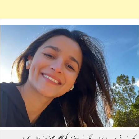
کیسریا نے میرے پسندیدہ گانے پسوڑی کو پیچھے چھوڑ دیا، عالیہ بھٹ