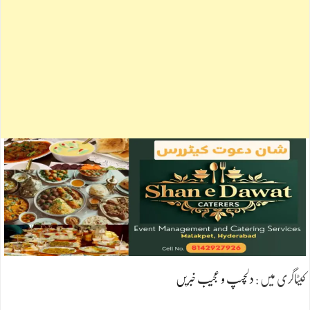
کیٹاگری میں :
دلچسپ و عجیب خبریں