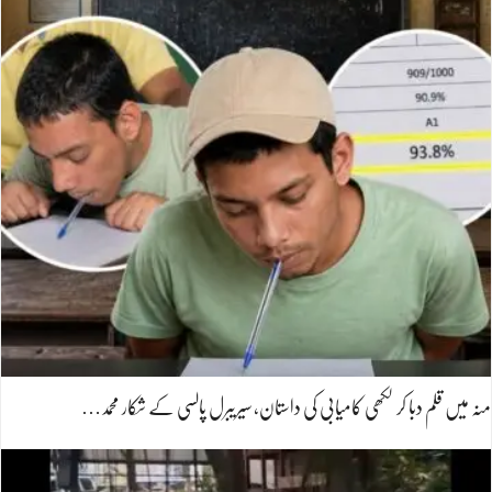
منہ میں قلم دبا کر لکھی کامیابی کی داستان، سیریبرل پالسی کے شکار محمد…