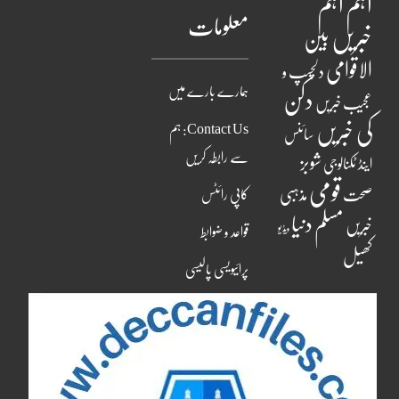
اہم
اہم
معلومات
خبریں
بین
الاقوامی
دلچسپ و
ہمارے بارے میں
دکن
عجیب خبریں
کی خبریں
Contact Us: ہم
سائنس
سے رابطہ کریں
شوبز
اینڈ ٹکنالوجی
قومی
مذہبی
صحت
کاپی رائٹس
مسلم دنیا
خبریں
ویڈیو
قواعد و ضوابط
کھیل
پرائیویسی پالیسی