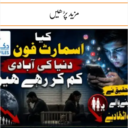
مزید پڑھیں