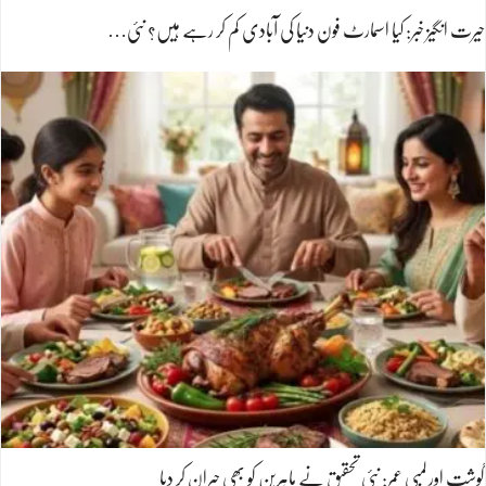
حیرت انگیز خبر: کیا اسمارٹ فون دنیا کی آبادی کم کر رہے ہیں؟ نئی…
گوشت اور لمبی عمر: نئی تحقیق نے ماہرین کو بھی حیران کر دیا