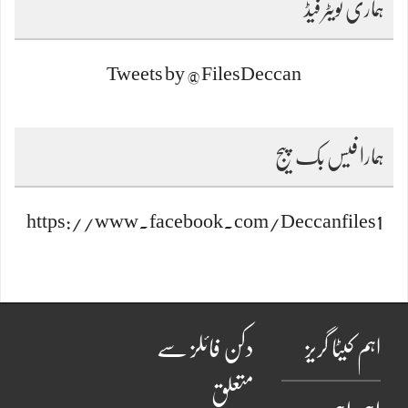
ہماری ٹویٹر فیڈ
Tweets by @FilesDeccan
ہمارا فیس بک پیج
https://www.facebook.com/Deccanfiles1
اہم کیٹا گریز
دکن فائلز سے
متعلق