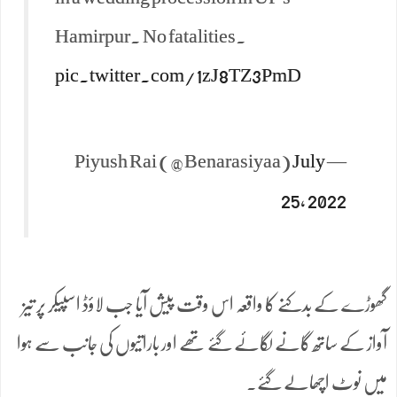
Hamirpur. No fatalities.
pic.twitter.com/1zJ8TZ3PmD
July
— Piyush Rai (@Benarasiyaa)
25, 2022
گھوڑے کے بدکنے کا واقعہ اس وقت پیش آیا جب لاؤڈ اسپیکر پر تیز
آواز کے ساتھ گانے لگائے گئے تھے اور باراتیوں کی جانب سے ہوا
میں نوٹ اچھالے گئے۔