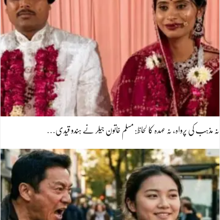
نہ مذہب کی پرواہ، نہ عہدہ کا لحاظ: مسلم خاتون جیلر نے ہندو قیدی…