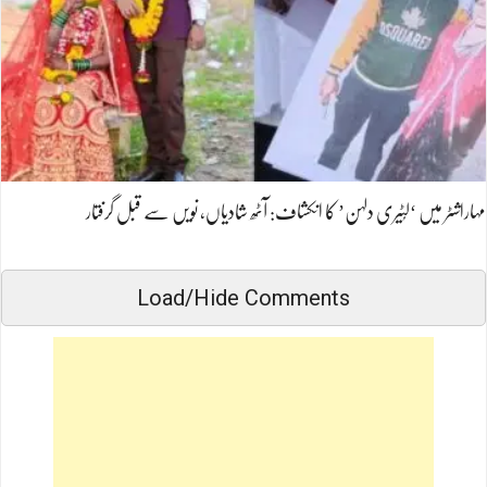
مہاراشٹر میں ‘لُٹیری دلہن’ کا انکشاف: آٹھ شادیاں، نویں سے قبل گرفتار
Load/Hide Comments