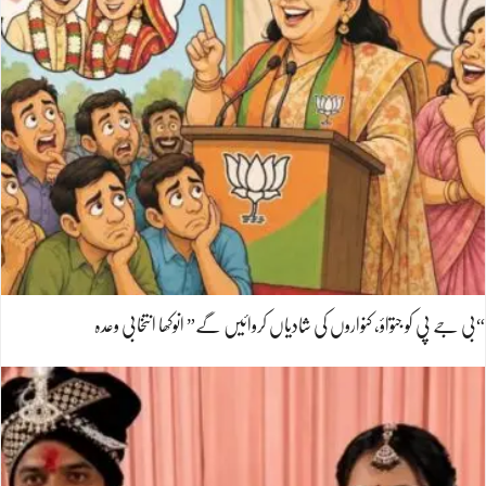
“بی جے پی کو جتواؤ، کنواروں کی شادیاں کروائیں گے” انوکھا انتخابی وعدہ