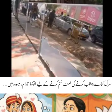
سڑک کنارے پیشاب کرنے کی لعنت ختم کرنے کے لیے انوکھا اقدام، میسورو میں…