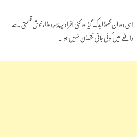
اسی دوران گھوڑا بدک گیا اور کئی افراد پر چڑھ دوڑا، خوش قسمتی سے
واقعے میں کوئی جانی نقصان نہیں ہوا۔