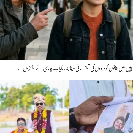
چین میں خاتون کو مردوں کی آواز سنائی دینا بند، نایاب بیماری نے ڈاکٹروں…