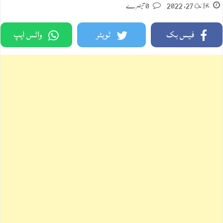
جولائ 27, 2022
0 تبصرے
فیس بک
ٹویٹر
واٹس ایپ