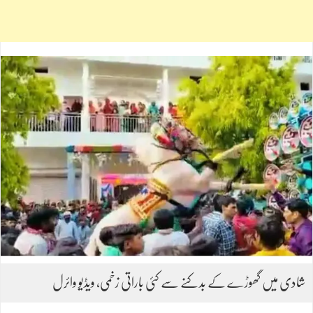
شادی میں گھوڑے کے بدکنے سے کئی باراتی زخمی، ویڈیو وائرل