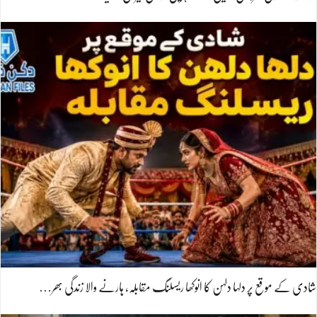
شادی کے موقع پر دلہا دلہن کا انوکھا ریسلنگ مقابلہ، ہارنے والا زندگی بھر…